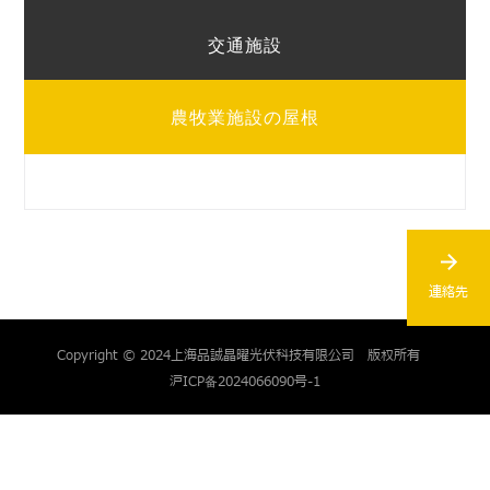
*お勤め先
交通施設
* 以下からご選択ください
農牧業施設の屋根
*
推薦者
連絡先
提出
Copyright © 2024上海品誠晶曜光伏科技有限公司 版权所有
沪ICP备2024066090号-1